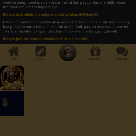
website yang mendapatkan lisensi resmi dari pagcor dan memiliki ribuan
member dan aktif setiap harinya.
Berapa usia minimum untuk mendaftar akun di Poker88?
Usia minimal untuk memiliki akun adalah 21 tahun. Ini adalah standar yang
kita gunakan untuk hidup di seluruh dunia. Jadi, jangan mainkan aturan ini.
Jika ada masalah dengan usia, kami tidak akan bertanggung jawab.
Berapa jumlah setoran minimum di situs Poker88?
Jumlah setoran minimum adalah Rp 10.000. Bukankah itu rendah? Dengan
uang yang begitu banyak, Anda bisa memainkan semua jenis permainan
yang disediakan oleh agen judi online POKER88.
HOME
Daftar
PROMOSI
LIVE CHAT
Cara Pembayaran:
Dukungan Perangkat :
Keamanan Terjamin :
© 2026 Poker88. All Rights Reserved | 18+