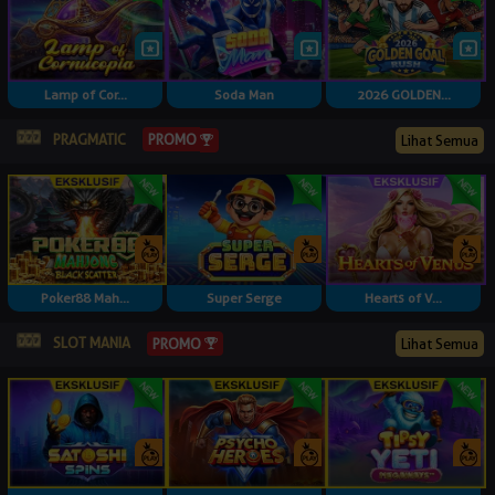
Lamp of Cor...
Soda Man
2026 GOLDEN...
PRAGMATIC
PROMO
Lihat Semua
Poker88 Mah...
Super Serge
Hearts of V...
SLOT MANIA
PROMO
Lihat Semua