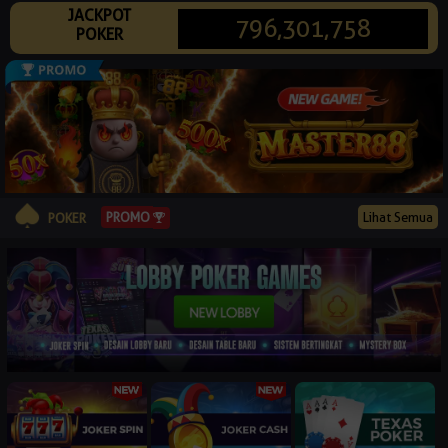
JACKPOT
© 2026 senangmainpk88.com. All Rights Reserved | 18+
796,301,758
POKER
PROMO
Lihat Semua
POKER